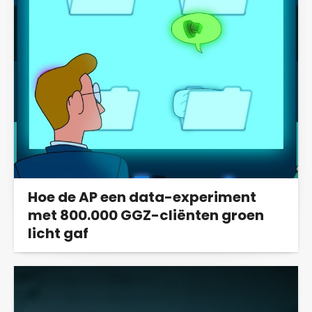
Hoe de AP een data-experiment
met 800.000 GGZ-cliënten groen
licht gaf
Waarom kreeg de NZa groen licht van de AP
voor het opeisen van gevoelige vragenlijsten...