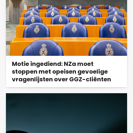
Motie ingediend: NZa moet
stoppen met opeisen gevoelige
vragenlijsten over GGZ-cliënten
NSC, SP en PvdA/GroenLinks willen dat
demissionair minister Helder (Landurige Zorg
en...