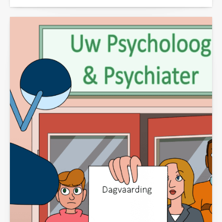
De Nederlandse Zorgautoriteit (NZa) heeft in
hoger beroep een reeks argumenten...